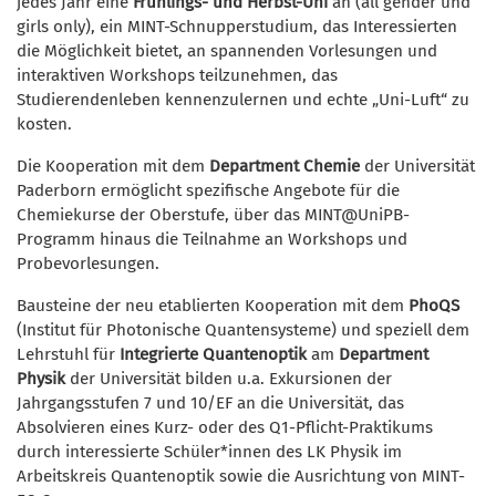
jedes Jahr eine
Frühlings- und Herbst-Uni
an (all gender und
girls only), ein MINT-Schnupperstudium, das Interessierten
die Möglichkeit bietet, an spannenden Vorlesungen und
interaktiven Workshops teilzunehmen, das
Studierendenleben kennenzulernen und echte „Uni-Luft“ zu
kosten.
Die Kooperation mit dem
Department Chemie
der Universität
Paderborn ermöglicht spezifische Angebote für die
Chemiekurse der Oberstufe, über das MINT@UniPB-
Programm hinaus die Teilnahme an Workshops und
Probevorlesungen.
Bausteine der neu etablierten Kooperation mit dem
PhoQS
(Institut für Photonische Quantensysteme) und speziell dem
Lehrstuhl für
Integrierte Quantenoptik
am
Department
Physik
der Universität bilden u.a. Exkursionen der
Jahrgangsstufen 7 und 10/EF an die Universität, das
Absolvieren eines Kurz- oder des Q1-Pflicht-Praktikums
durch interessierte Schüler*innen des LK Physik im
Arbeitskreis Quantenoptik sowie die Ausrichtung von MINT-