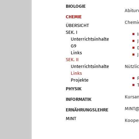
BIOLOGIE
Abitur
CHEMIE
Chemi
ÜBERSICHT
SEK. I
Unterrichtsinhalte
G9
Links
SEK. II
Unterrichtsinhalte
Nützli
Links
Projekte
PHYSIK
Kursan
INFORMATIK
MINT@
ERNÄHRUNGSLEHRE
MINT
Kooper