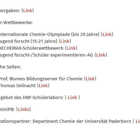
vorgaben: |
Link
|
e-Wettbewerbe:
Internationale Chemie-Olympiade (bis 20 Jahre) |
Link
|
Jugend forscht (15-21 Jahre) |
Link
|
DECHEMAX-Schülerwettbewerb |
Link
|
Jugend forscht-/Schüler experimentieren-AG |
Link
|
che Seiten:
Prof. Blumes Bildungsserver für Chemie |
Link
|
Thomas Seilnacht |
Link
|
gebot des HNF-Schülerlabors: |
Link
|
UniPB: |
Links
|
ationspartner: Department Chemie der Universität Paderborn |
L