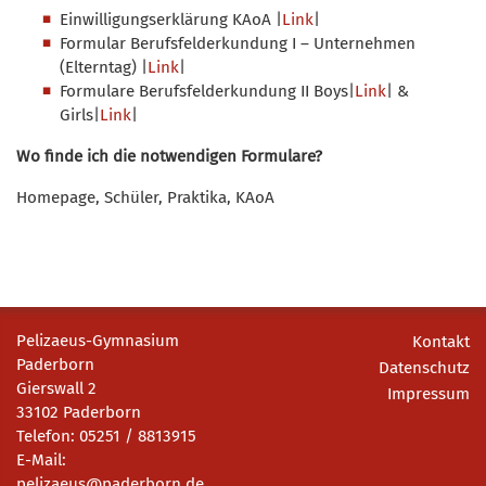
Einwilligungserklärung KAoA |
Link
|
Formular Berufsfelderkundung I – Unternehmen
(Elterntag) |
Link
|
Formulare Berufsfelderkundung II Boys|
Link
| &
Girls|
Link
|
Wo finde ich die notwendigen Formulare?
Homepage, Schüler, Praktika, KAoA
Pelizaeus-Gymnasium
Kontakt
Paderborn
Datenschutz
Gierswall 2
Impressum
33102 Paderborn
Telefon: 05251 / 8813915
E-Mail:
pelizaeus@paderborn.de