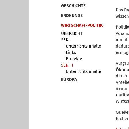
GESCHICHTE
Das Fa
ERDKUNDE
wissen
WIRTSCHAFT-POLITIK
Politi
ÜBERSICHT
Voraus
SEK. I
und de
Unterrichtsinhalte
dadurc
Links
ermögl
Projekte
Aufgru
SEK. II
Ökono
Unterrichtsinhalte
der Wi
EUROPA
Anteil
ökonom
Darübe
Wirtsc
Quelle
Fächer