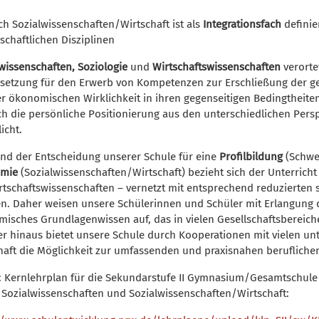
ch Sozialwissenschaften/Wirtschaft ist als
Integrationsfach
definie
schaftlichen Disziplinen
kwissenschaften, Soziologie
und
Wirtschaftswissenschaften
verorte
setzung für den Erwerb von Kompetenzen zur Erschließung der gese
r ökonomischen Wirklichkeit in ihren gegenseitigen Bedingtheite
h die persönliche Positionierung aus den unterschiedlichen Perspe
icht.
nd der Entscheidung unserer Schule für eine
Profilbildung
(Schwe
mie
(Sozialwissenschaften/Wirtschaft) bezieht sich der Unterricht 
rtschaftswissenschaften – vernetzt mit entsprechend reduzierten 
en. Daher weisen unsere Schülerinnen und Schüler mit Erlangung 
isches Grundlagenwissen auf, das in vielen Gesellschaftsbereich
r hinaus bietet unsere Schule durch Kooperationen mit vielen unt
haft die Möglichkeit zur umfassenden und praxisnahen berufliche
: Kernlehrplan für die Sekundarstufe II Gymnasium/Gesamtschule 
 Sozialwissenschaften und Sozialwissenschaften/Wirtschaft: