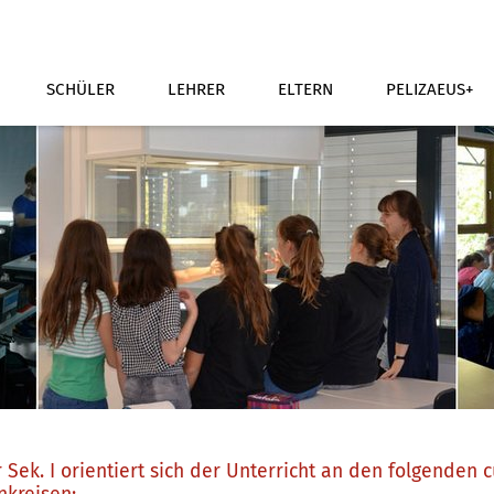
SCHÜLER
LEHRER
ELTERN
PELIZAEUS+
r Sek. I orientiert sich der Unterricht an den folgenden