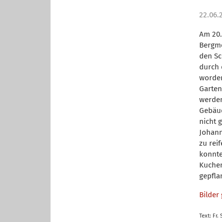
22.06.
Am 20.
Bergme
den Sc
durch 
worden
Garten
werden
Gebäud
nicht 
Johann
zu rei
konnte
Kuchen
gepfla
Bilder 
Text: Fr.