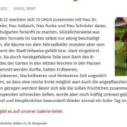
2022
UHUS, MINT
6.22 machten sich 13 UHUS zusammen mit Frau Dr.
ier, Frau Gallasch, Frau Funke und Frau Schröder daran,
hulgarten ferienfit zu machen. Glücklicherweise war
den Tornado im Garten selbst nur wenig beschädigt
, die Bäume vor dem Fahrradkeller mussten aber vom
amt der Stadt teilweise gefällt bzw. stark eingekürzt
. Da durch herabgefallene Teile vom Dach des B-
es der Garten in den letzten Wochen in den Pausen
genutzt werden durfte, hatten Erdbeeren,
isbeeren, Stachelbeeren und Himbeeren Zeit ungestört
fen, so dass eine reiche Ernte möglich war! Auch die angepflanzt
n gezogen werden! Bevor sich alle die süßen Früchtchen zusamme
spenden schmecken ließen, wurde aber noch kräftig Unkraut gejä
nzt und Heupferdchen bewundert! Wieder einmal ein toller Tag im
gibt es auf unserer Galerie-Seite!
 Schröder, Bilder: Fr. Dr. Bergmeier