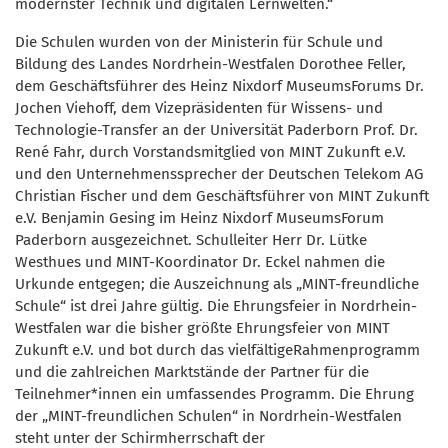
modernster Technik und digitalen Lernwelten.“
Die Schulen wurden von der Ministerin für Schule und
Bildung des Landes Nordrhein-Westfalen Dorothee Feller,
dem Geschäftsführer des Heinz Nixdorf MuseumsForums Dr.
Jochen Viehoff, dem Vizepräsidenten für Wissens- und
Technologie-Transfer an der Universität Paderborn Prof. Dr.
René Fahr, durch Vorstandsmitglied von MINT Zukunft e.V.
und den Unternehmenssprecher der Deutschen Telekom AG
Christian Fischer und dem Geschäftsführer von MINT Zukunft
e.V. Benjamin Gesing im Heinz Nixdorf MuseumsForum
Paderborn ausgezeichnet. Schulleiter Herr Dr. Lütke
Westhues und MINT-Koordinator Dr. Eckel nahmen die
Urkunde entgegen; die Auszeichnung als „MINT-freundliche
Schule“ ist drei Jahre gültig. Die Ehrungsfeier in Nordrhein-
Westfalen war die bisher größte Ehrungsfeier von MINT
Zukunft e.V. und bot durch das vielfältigeRahmenprogramm
und die zahlreichen Marktstände der Partner für die
Teilnehmer*innen ein umfassendes Programm. Die Ehrung
der „MINT-freundlichen Schulen“ in Nordrhein-Westfalen
steht unter der Schirmherrschaft der