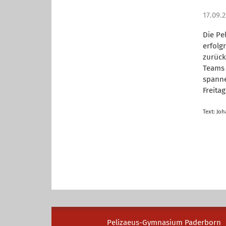
17.09.
Die Pe
erfolg
zurück
Teams 
spanne
Freita
Text: Joh
Pelizaeus-Gymnasium Paderborn