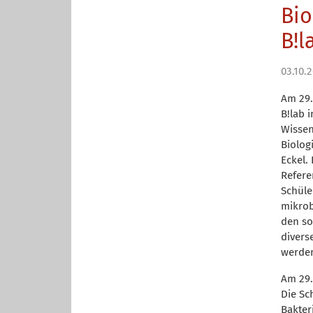
Bi
B!l
03.10.
Am 29.
B!lab 
Wissen
Biolog
Eckel.
Refere
Schüle
mikrob
den so
divers
werde
Am 29.
Die Sc
Bakter