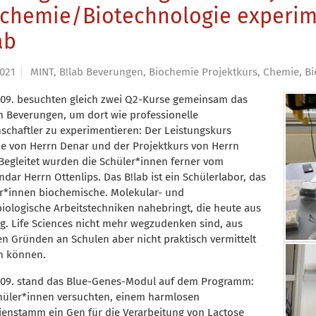
ochemie/Biotechnologie experi
ab
2021
MINT, B!lab Beverungen, Biochemie Projektkurs, Chemie, Bi
09. besuchten gleich zwei Q2-Kurse gemeinsam das
in Beverungen, um dort wie professionelle
schaftler zu experimentieren: Der Leistungskurs
ie von Herrn Denar und der Projektkurs von Herrn
 Begleitet wurden die Schüler*innen ferner vom
ndar Herrn Ottenlips. Das B!lab ist ein Schülerlabor, das
r*innen biochemische. Molekular- und
iologische Arbeitstechniken nahebringt, die heute aus
g. Life Sciences nicht mehr wegzudenken sind, aus
en Gründen an Schulen aber nicht praktisch vermittelt
n können.
09. stand das Blue-Genes-Modul auf dem Programm:
hüler*innen versuchten, einem harmlosen
ienstamm ein Gen für die Verarbeitung von Lactose