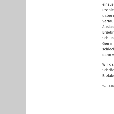
einzus
Proble
dabei 
Vertau
Auslas
Ergebn
Schlus
Gen in
schlec
dann w
Wir da
Schröd
Biolab
Text & B