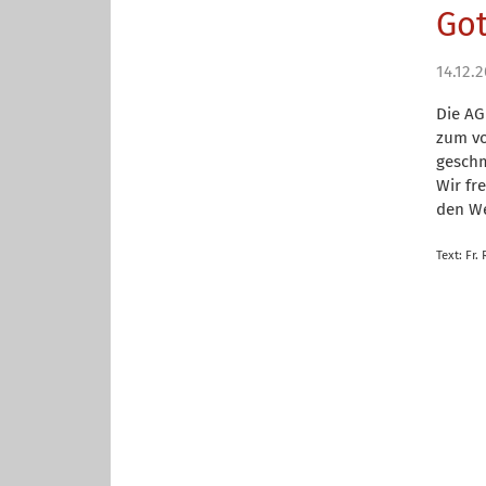
Got
14.12.
Die AG
zum vo
gesch
Wir fr
den We
Text: Fr.