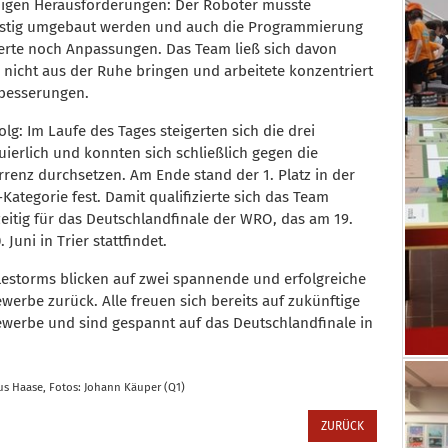
nigen Herausforderungen: Der Roboter musste
istig umgebaut werden und auch die Programmierung
erte noch Anpassungen. Das Team ließ sich davon
 nicht aus der Ruhe bringen und arbeitete konzentriert
besserungen.
olg: Im Laufe des Tages steigerten sich die drei
uierlich und konnten sich schließlich gegen die
renz durchsetzen. Am Ende stand der 1. Platz in der
-Kategorie fest. Damit qualifizierte sich das Team
zeitig für das Deutschlandfinale der WRO, das am 19.
 Juni in Trier stattfindet.
lestorms blicken auf zwei spannende und erfolgreiche
werbe zurück. Alle freuen sich bereits auf zukünftige
werbe und sind gespannt auf das Deutschlandfinale in
lius Haase, Fotos: Johann Käuper (Q1)
ZURÜCK