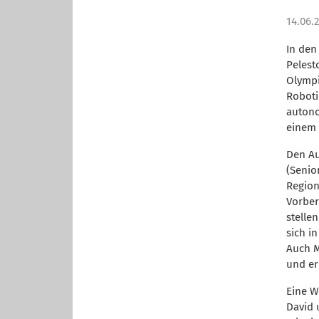
14.06.
In den
Pelest
Olympi
Roboti
autono
einem 
Den Au
(Senio
Region
Vorber
stelle
sich i
Auch M
und err
Eine W
David 