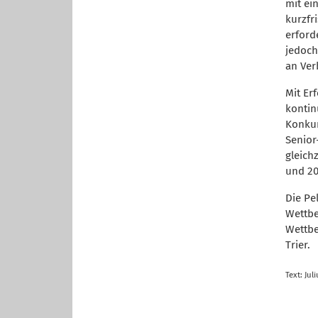
mit ei
kurzfr
erford
jedoch
an Ver
Mit Erf
kontin
Konkur
Senior
gleich
und 20.
Die Pe
Wettbe
Wettbe
Trier.
Text: Ju