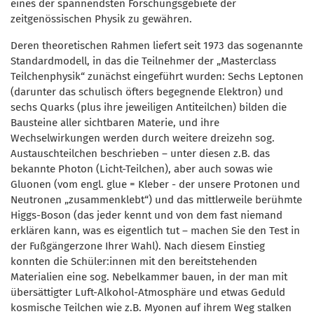
eines der spannendsten Forschungsgebiete der
zeitgenössischen Physik zu gewähren.
Deren theoretischen Rahmen liefert seit 1973 das sogenannte
Standardmodell, in das die Teilnehmer der „Masterclass
Teilchenphysik“ zunächst eingeführt wurden: Sechs Leptonen
(darunter das schulisch öfters begegnende Elektron) und
sechs Quarks (plus ihre jeweiligen Antiteilchen) bilden die
Bausteine aller sichtbaren Materie, und ihre
Wechselwirkungen werden durch weitere dreizehn sog.
Austauschteilchen beschrieben – unter diesen z.B. das
bekannte Photon (Licht-Teilchen), aber auch sowas wie
Gluonen (vom engl. glue = Kleber - der unsere Protonen und
Neutronen „zusammenklebt“) und das mittlerweile berühmte
Higgs-Boson (das jeder kennt und von dem fast niemand
erklären kann, was es eigentlich tut – machen Sie den Test in
der Fußgängerzone Ihrer Wahl). Nach diesem Einstieg
konnten die Schüler:innen mit den bereitstehenden
Materialien eine sog. Nebelkammer bauen, in der man mit
übersättigter Luft-Alkohol-Atmosphäre und etwas Geduld
kosmische Teilchen wie z.B. Myonen auf ihrem Weg stalken