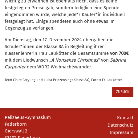
Wichtig zu erwähnen ist ebenfalls noch, dass es keine
festgelegten Preise gab, sondern lediglich eine Spende
eingenommen wurde, welche jede*r Käufer*in individuell
festgelegt hat. Einige spendeten auch ohne etwas im
Gegenzug zu verlangen.
Am Dienstag, den 17. Dezember 2024 übergaben die
Schüler*innen der Klasse 8A in Begleitung ihrer
Klassenlehrerin Frau Laukötter die Gesamtsumme
von 700€
mit dem Liedwunsch „
A Nonsense Christmas
“ von
Sabrina
Carpenter
dem WDR2 Weihnachtswunder.
Text: Claire Greyling und Luisa Prinzensing (Klasse 8a), Fotos: Fr. Laukötter
ZURÜCK
Pelizaeus-Gymnasium
Kontakt
Paderborn
Datenschutz
Gierswall 2
Impressum
33102 Paderborn