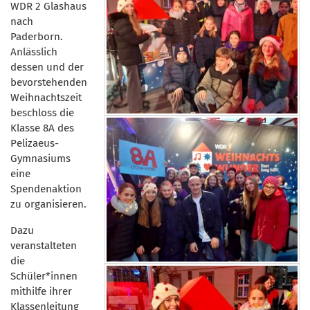
WDR 2 Glashaus
nach
Paderborn.
Anlässlich
dessen und der
bevorstehenden
Weihnachtszeit
beschloss die
Klasse 8A des
Pelizaeus-
Gymnasiums
eine
Spendenaktion
zu organisieren.
Dazu
veranstalteten
die
Schüler*innen
mithilfe ihrer
Klassenleitung