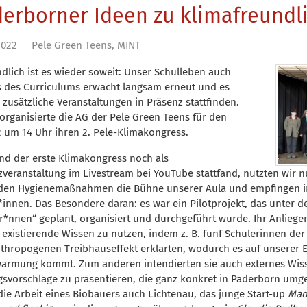
derborner Ideen zu klimafreund
2022
Pele Green Teens, MINT
dlich ist es wieder soweit: Unser Schulleben auch
s des Curriculums erwacht langsam erneut und es
 zusätzliche Veranstaltungen in Präsenz stattfinden.
organisierte die AG der Pele Green Teens für den
2 um 14 Uhr ihren 2. Pele-Klimakongress.
d der erste Klimakongress noch als
zveranstaltung im Livestream bei YouTube stattfand, nutzten wir 
den Hygienemaßnahmen die Bühne unserer Aula und empfingen in
*innen. Das Besondere daran: es war ein Pilotprojekt, das unter 
r*nnen“ geplant, organisiert und durchgeführt wurde. Ihr Anliege
 existierende Wissen zu nutzen, indem z. B. fünf Schülerinnen de
thropogenen Treibhauseffekt erklärten, wodurch es auf unserer 
ärmung kommt. Zum anderen intendierten sie auch externes Wiss
svorschläge zu präsentieren, die ganz konkret in Paderborn umg
die Arbeit eines Biobauers auch Lichtenau, das junge Start-up
Mad