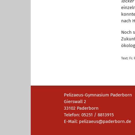
locker
einzel
konnte
nach 
Noch s
Zukunf
ökolog
Text: Fr.
Pelizaeus-Gymnasium Paderborn
Gierswall 2
33102 Paderborn
Telefon: 05251 / 8813915
E-Mail:
pelizaeus@paderborn.de