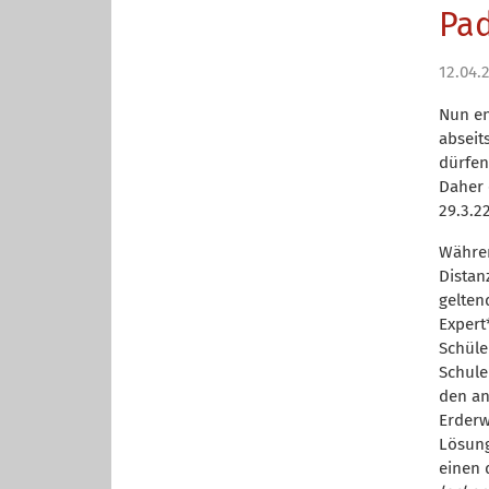
Pa
12.04.
Nun en
abseit
dürfen
Daher 
29.3.2
Währen
Distan
gelten
Expert
Schüle
Schule
den an
Erderw
Lösung
einen 