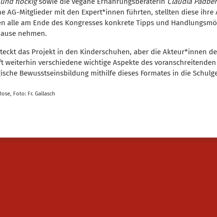
 und flockig
sowie die vegane Ernährungsberaterin
Claudia Padbe
ne AG-Mitglieder mit den Expert*innen führten, stellten diese ihre 
n alle am Ende des Kongresses konkrete Tipps und Handlungsmögl
Hause nehmen.
teckt das Projekt in den Kinderschuhen, aber die Akteur*innen der
t weiterhin verschiedene wichtige Aspekte des voranschreitenden
ische Bewusstseinsbildung mithilfe dieses Formates in die Schulg
 Rose, Foto: Fr. Gallasch